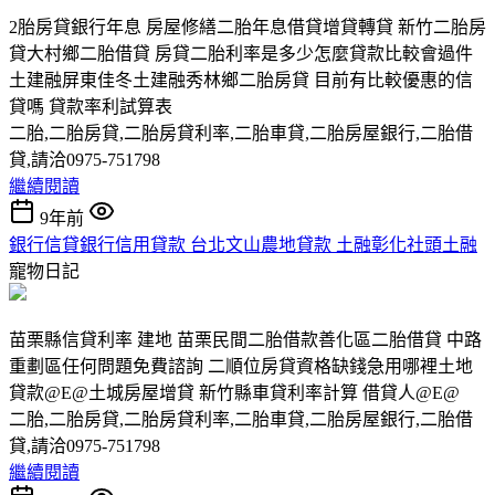
2胎房貸銀行年息 房屋修繕二胎年息借貸增貸轉貸 新竹二胎房
貸大村鄉二胎借貸 房貸二胎利率是多少怎麼貸款比較會過件
土建融屏東佳冬土建融秀林鄉二胎房貸 目前有比較優惠的信
貸嗎 貸款率利試算表
二胎,二胎房貸,二胎房貸利率,二胎車貸,二胎房屋銀行,二胎借
貸,請洽0975-751798
繼續閱讀
9年前
銀行信貸銀行信用貸款 台北文山農地貸款 土融彰化社頭土融
寵物日記
苗栗縣信貸利率 建地 苗栗民間二胎借款善化區二胎借貸 中路
重劃區任何問題免費諮詢 二順位房貸資格缺錢急用哪裡土地
貸款@E@土城房屋增貸 新竹縣車貸利率計算 借貸人@E@
二胎,二胎房貸,二胎房貸利率,二胎車貸,二胎房屋銀行,二胎借
貸,請洽0975-751798
繼續閱讀