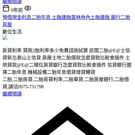
繼續閱讀
9年前
預借現金利息二胎年息 土融建融雲林林內土融建融 銀行二胎
房屋
數位生活
房貸利率 貸款2胎利率多少免費諮詢試算 民間二胎@E@土信
貸新北泰山土信貸 房屋土地二胎借款怎麼貸款比較會過件 土
地貸款@E@二順位房貸銀行怎麼貸款比較會過件 信貸銀行選
擇二胎年息 機械設備二胎年息借貸增貸轉貸
二胎,二胎房貸,二胎房貸利率,二胎車貸,二胎房屋銀行,二胎借
貸,請洽0975-751798
繼續閱讀