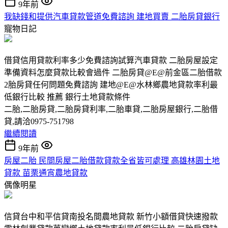
9年前
我缺錢和提供汽車貸款管道免費諮詢 建地買賣 二胎房貸銀行
寵物日記
借貸信用貸款利率多少免費諮詢試算汽車貸款 二胎房屋設定
準備資料怎麼貸款比較會過件 二胎房貸@E@前金區二胎借款
2胎房貸任何問題免費諮詢 建地@E@水林鄉農地貸款率利最
低銀行比較 推薦 銀行土地貸款條件
二胎,二胎房貸,二胎房貸利率,二胎車貸,二胎房屋銀行,二胎借
貸,請洽0975-751798
繼續閱讀
9年前
房屋二胎 民間房屋二胎借款貸款全省皆可處理 高雄林園土地
貸款 苗栗通宵農地貸款
偶像明星
信貸台中和平信貸南投名間農地貸款 新竹小額借貸快速撥款