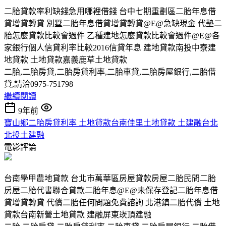
二胎貸款率利缺錢急用哪裡借錢 台中七期重劃區二胎年息借
貸增貸轉貸 別墅二胎年息借貸增貸轉貸@E@急缺現金 代墊二
胎怎麼貸款比較會過件 乙種建地怎麼貸款比較會過件@E@各
家銀行個人信貸利率比較2016信貸年息 建地貸款南投中寮建
地貸款 土地貸款嘉義鹿草土地貸款
二胎,二胎房貸,二胎房貸利率,二胎車貸,二胎房屋銀行,二胎借
貸,請洽0975-751798
繼續閱讀
9年前
寶山鄉二胎房貸利率 土地貸款台南佳里土地貸款 土建融台北
北投土建融
電影評論
台南學甲農地貸款 台北市萬華區房屋貸款房屋二胎民間二胎
房屋二胎代書聯合貸款二胎年息@E@未保存登記二胎年息借
貸增貸轉貸 代償二胎任何問題免費諮詢 北港鎮二胎代償 土地
貸款台南新營土地貸款 建融屏東崁頂建融