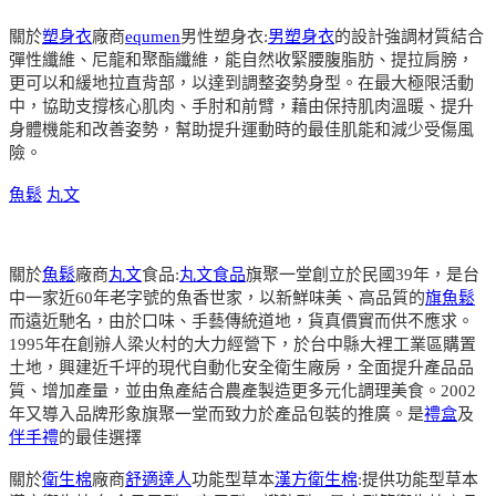
關於
塑身衣
廠商
equmen
男性塑身衣:
男塑身衣
的設計強調材質結合
彈性纖維、尼龍和聚酯纖維，能自然收緊腰腹脂肪、提拉肩膀，
更可以和緩地拉直背部，以達到調整姿勢身型。在最大極限活動
中，協助支撐核心肌肉、手肘和前臂，藉由保持肌肉溫暖、提升
身體機能和改善姿勢，幫助提升運動時的最佳肌能和減少受傷風
險。
魚鬆
丸文
關於
魚鬆
廠商
丸文
食品:
丸文食品
旗聚一堂創立於民國39年，是台
中一家近60年老字號的魚香世家，以新鮮味美、高品質的
旗魚鬆
而遠近馳名，由於口味、手藝傳統道地，貨真價實而供不應求。
1995年在創辦人梁火村的大力經營下，於台中縣大裡工業區購置
土地，興建近千坪的現代自動化安全衛生廠房，全面提升產品品
質、增加產量，並由魚產結合農產製造更多元化調理美食。2002
年又導入品牌形象旗聚一堂而致力於產品包裝的推廣。是
禮盒
及
伴手禮
的最佳選擇
關於
衛生棉
廠商
舒適達人
功能型草本
漢方衛生棉
:提供功能型草本