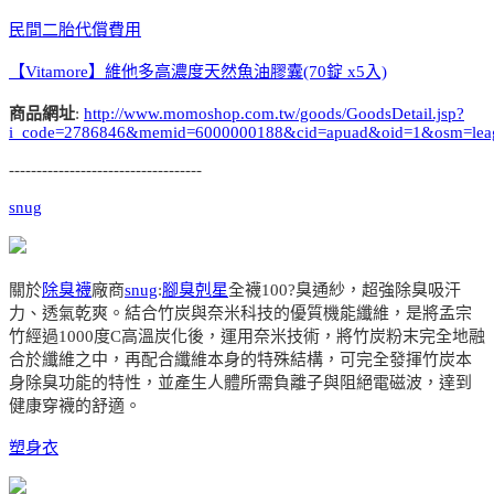
民間二胎代償費用
【Vitamore】維他多高濃度天然魚油膠囊(70錠 x5入)
商品網址
:
http://www.momoshop.com.tw/goods/GoodsDetail.jsp?
i_code=2786846&memid=6000000188&cid=apuad&oid=1&osm=lea
-----------------------------------
snug
關於
除臭襪
廠商
snug
:
腳臭剋星
全襪100?臭通紗，超強除臭吸汗
力、透氣乾爽。結合竹炭與奈米科技的優質機能纖維，是將孟宗
竹經過1000度C高溫炭化後，運用奈米技術，將竹炭粉末完全地融
合於纖維之中，再配合纖維本身的特殊結構，可完全發揮竹炭本
身除臭功能的特性，並產生人體所需負離子與阻絕電磁波，達到
健康穿襪的舒適。
塑身衣