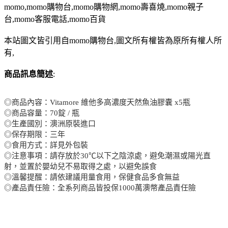
momo,momo購物台,momo購物網,momo壽喜燒,momo親子
台,momo客服電話,momo百貨
本站圖文皆引用自momo購物台,圖文所有權皆為原所有權人所
有,
商品訊息簡述
:
◎商品內容：Vitamore 維他多高濃度天然魚油膠囊 x5瓶
◎商品容量：70錠 / 瓶
◎生產國別：澳洲原裝進口
◎保存期限：三年
◎食用方式：詳見外包裝
◎注意事項：請存放於30℃以下之陰涼處，避免潮濕或陽光直
射，並置於嬰幼兒不易取得之處，以避免誤食
◎溫馨提醒：請依建議用量食用，保健食品多食無益
◎產品責任險：全系列商品皆投保1000萬澳幣產品責任險