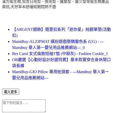
漢方衛生棉,包含日用型、夜用型、護墊型、量少型等衛生棉產品
資訊,天然草本舒緩經期悶熱不適
【ARGENT銀飾】隨意扣系列「迷你星」純銀單墜(活動
扣)
MamiBuy-ALZIPMAT 繽紛遊戲墊精靈色系 (UG) - ---
Mamibuy 華人第一嬰兒用品推薦網站---_0
Bes Carol 女式倫敦短袖T恤 (中麻灰) - Fashion Cookie_1
OB嚴選【心動好設計好感特賣】基本款實穿合身休閒口
袋長褲
MamiBuy-GIO Pillow 專用枕頭套 - ---Mamibuy 華人第一
嬰兒用品推薦網站---
載入更多