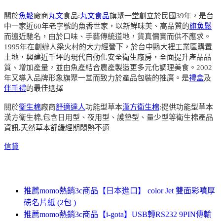
關於
魚鬆
廠商
丸文
食品:
丸文食品
旗聚一堂創立於民國39年，是台
中一家近60年老字號的魚香世家，以新鮮味美、高品質的
旗魚鬆
而遠近馳名，由於口味、手藝傳統道地，貨真價實而供不應求。
1995年在創辦人梁火村的大力經營下，於台中縣大裡工業區購置
土地，興建近千坪的現代自動化安全衛生廠房，全面提升產品品
質、增加產量，並由魚產結合農產製造更多元化調理美食。2002
年又導入品牌形象旗聚一堂而致力於產品包裝的推廣。是
禮盒
及
伴手禮
的最佳選擇
關於
衛生棉
廠商
舒適達人
功能型草本
漢方衛生棉
:提供功能型草本
漢方衛生棉,包含日用型、夜用型、護墊型、量少型等衛生棉產品
資訊,天然草本舒緩經期悶熱不適
信貸
推薦momo熱銷3c商品【日本進口】 color Jet 雙面彩噴厚
磅名片紙 (2包 )
推薦momo熱銷3c商品【i-gota】USB轉RS232 9PIN傳輸