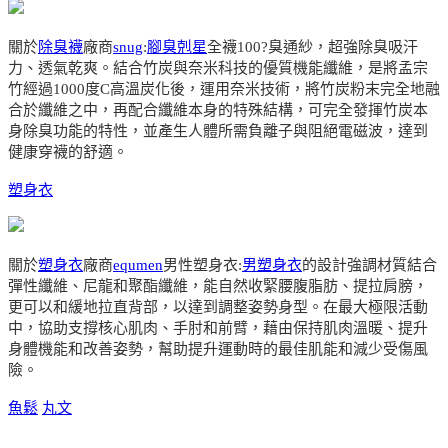
關於
除臭襪
廠商
snug
:
腳臭剋星
全襪100?臭通紗，超強除臭吸汗
力、透氣乾爽。結合竹炭與奈米科技的優質機能纖維，是將孟宗
竹經過1000度C高溫炭化後，運用奈米技術，將竹炭粉末完全地融
合於纖維之中，再配合纖維本身的特殊結構，可完全發揮竹炭本
身除臭功能的特性，並產生人體所需負離子與阻絕電磁波，達到
健康穿襪的舒適。
塑身衣
關於
塑身衣
廠商
equmen
男性塑身衣:
男塑身衣
的設計強調材質結合
彈性纖維、尼龍和聚酯纖維，能自然收緊腰腹脂肪、提拉肩膀，
更可以和緩地拉直背部，以達到調整姿勢身型。在最大極限活動
中，協助支撐核心肌肉、手肘和前臂，藉由保持肌肉溫暖、提升
身體機能和改善姿勢，幫助提升運動時的最佳肌能和減少受傷風
險。
魚鬆
丸文