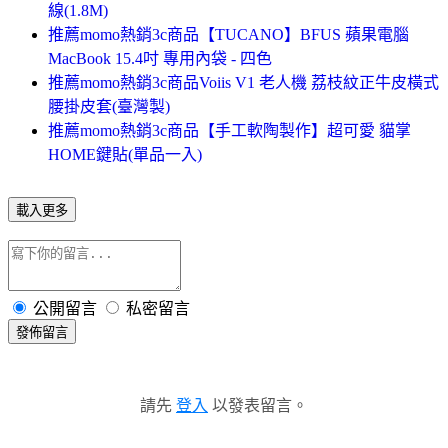
線(1.8M)
推薦momo熱銷3c商品【TUCANO】BFUS 蘋果電腦
MacBook 15.4吋 專用內袋 - 四色
推薦momo熱銷3c商品Voiis V1 老人機 荔枝紋正牛皮橫式
腰掛皮套(臺灣製)
推薦momo熱銷3c商品【手工軟陶製作】超可愛 貓掌
HOME鍵貼(單品一入)
載入更多
公開留言
私密留言
發佈留言
請先
登入
以發表留言。