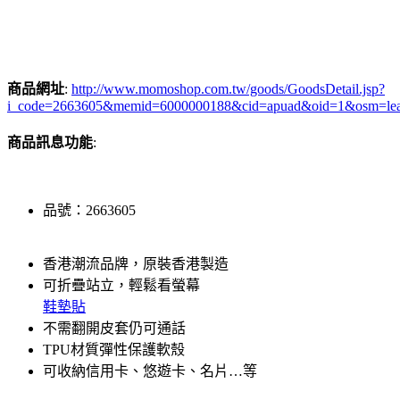
商品網址
:
http://www.momoshop.com.tw/goods/GoodsDetail.jsp?
i_code=2663605&memid=6000000188&cid=apuad&oid=1&osm=le
商品訊息功能
:
品號：2663605
香港潮流品牌，原裝香港製造
可折疊站立，輕鬆看螢幕
鞋墊貼
不需翻開皮套仍可通話
TPU材質彈性保護軟殼
可收納信用卡、悠遊卡、名片…等